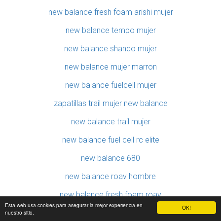
new balance fresh foam arishi mujer
new balance tempo mujer
new balance shando mujer
new balance mujer marron
new balance fuelcell mujer
zapatillas trail mujer new balance
new balance trail mujer
new balance fuel cell rc elite
new balance 680
new balance roav hombre
new balance fresh foam roav
Esta web usa cookies para asegurar la mejor experiencia en
OK!
new balance shando trail
nuestro sitio.