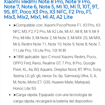
Xiaomi Redmi Note 8 Pro, Note 9 Pro,
Note 7, Note 6, Note 5, Mi 10, Mi 11, 10T, 9T,
9S, 8T, Poco X3 Pro, X3 NFC, F2 Pro, F1,
Mix3, Mix2, Mix1, Mi A1, A2 Lite
➤Compatible con: Xiaomi PocoPhone F1, X3 Pro, X3
NFC, M3, F2, F2 Pro, Mi A2 Lite, Mi A1, Mi 8, Mi 9, Mi 9
Pro, Mi Mix 3, Mi Note 2, Mi Note 3, Mi MIX 2S, Mi MIX,
Mi 6, Redmi Note 11, Note 10, Note 9, Note 8, Note 7,
11 Lite Pro, 10 Lite Pro, 10t 9t 8t
➤18W aplicable: tipo C movil Xiaomi, Redmi, Poco,
OPPO Find, Reno, Realme GT, 7 Pro, 8 Pro, Google
Pixel, XL, 4a, BQ Aquaris, Oneplus Nord, 8T, 9Pro, Sony
Xperia, LG g5, g6, nexus 5x, 6p, Samsung Ultra, S, A,
M, Note, Moto E7, G30, Huawei Mate, Matepad,
Honor, Lite 5G
➤Carga rápida: Equipado con una tecnología de
carga rápida, recargará la batería del dispositivo