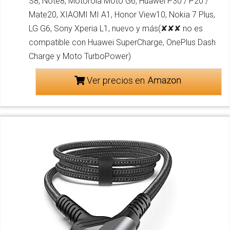
S8, Note8, Motorola Moto G6, Huawei P30 / P20 /
Mate20, XIAOMI MI A1, Honor View10, Nokia 7 Plus,
LG G6, Sony Xperia L1, nuevo y más(✘✘✘ no es
compatible con Huawei SuperCharge, OnePlus Dash
Charge y Moto TurboPower)
Ver precios en