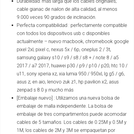
Durabilidad: más larga que los cables originales;
cable gianac de nailon de alta calidad, al menos
9.000 veces 90 grados de inclinación.
Perfecta compatibilidad : perfectamente compatible
con todos los dispositivos usb c disponibles
actualmente – nuevo macbook, chromebook google
pixel 2xl, pixel c, nexus 5x / 6p, oneplus 2 / 3t,
samsung galaxy s10 / s9 / s8 / s8 + / note 8 / a5
2017 / a7 2017, huawei p30 / p9 / p10 / p20, htc 10 /
u11, sony xperia xz, xia lumia 950 / 950xl, lg g5 / g6,
asus z; en aio, lenovo zuk z1, hp pavilion x2, asus
zenpad s 8.0 y mucho más
[Embalaje nuevo] : Utilizamos una nueva bolsa de
embalaje de malla independiente. La bolsa de
embalaje de tres compartimentos puede acomodar
cables de 5 tamaños. Los cables de 0.25M y 0.5M y
1M, los cables de 2M y 3M se empaquetan por