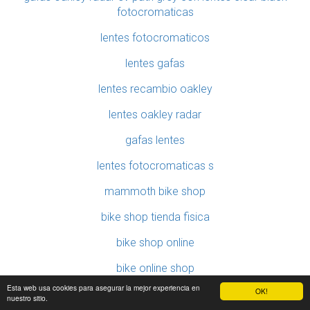
fotocromaticas
lentes fotocromaticos
lentes gafas
lentes recambio oakley
lentes oakley radar
gafas lentes
lentes fotocromaticas s
mammoth bike shop
bike shop tienda fisica
bike shop online
bike online shop
Esta web usa cookies para asegurar la mejor experiencia en
OK!
bike shop espana
nuestro sitio.