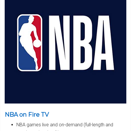
NBA on Fire TV
NBA games live and on-demand (full-length and