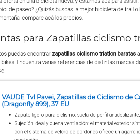
 oferta en una bicicleta nueva, y estamos acá para asistir
bici de paseo? ¿Quizás buscas la mejor bicicleta de trail 
 montaña, compare acá los precios.
ntas para Zapatillas ciclismo t
tos puedas encontrar
zapatillas ciclismo triatlon baratas
a
bikes. Encuentra varias referencias de distintas marcas d
ke.
VAUDE Tvl Pavei, Zapatillas de Ciclismo de C
(Dragonfly 899), 37 EU
Zapato ligero para ciclismo: suela de perfil antideslizant
Sujeción ideal y buena ventilación: el material exterior s
con el sistema de velcro de cordones ofrece un agarre id