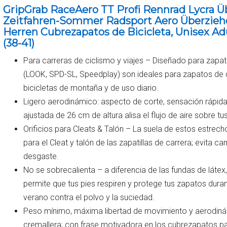
GripGrab RaceAero TT Profi Rennrad Lycra Ü
Zeitfahren-Sommer Radsport Aero Überzie
Herren Cubrezapatos de Bicicleta, Unisex Ad
(38-41)
Para carreras de ciclismo y viajes – Diseñado para zapati
(LOOK, SPD-SL, Speedplay) son ideales para zapatos de 
bicicletas de montaña y de uso diario.
Ligero aerodinámico: aspecto de corte, sensación rápida, 
ajustada de 26 cm de altura alisa el flujo de aire sobre tu
Orificios para Cleats & Talón – La suela de estos estrec
para el Cleat y talón de las zapatillas de carrera; evita c
desgaste.
No se sobrecalienta – a diferencia de las fundas de látex, 
permite que tus pies respiren y protege tus zapatos duran
verano contra el polvo y la suciedad.
Peso mínimo, máxima libertad de movimiento y aerodinám
cremallera; con frase motivadora en los cubrezapatos p