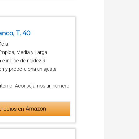
nco, T. 40
Mola
límpica, Media y Larga
 e índice de rigidez 9
ión y proporciona un ajuste
l interno. Aconsejamos un numero
precios en