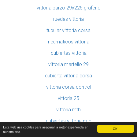
vittoria barzo 29x225 grafeno
ruedas vittoria
tubular vittoria corsa
neumaticos vittoria
cubiertas vittoria
vittoria martello 29
cubierta vittoria corsa
vittoria corsa control
vittoria 25
vittoria mtb
cubiertas vittoria mtb
Esta web usa cookies para asegurar la mejor experiencia en
OK!
nuestro sitio.
cubiertas vittoria grafeno