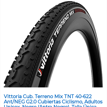
Vittoria Cub. Terreno Mix TNT 40-622
Ant/NEG G2.0 Cubiertas Ciclismo, Adultos