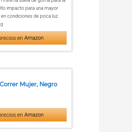
n mínima suela de goma para la
 alto impacto para una mayor
 en condiciones de poca luz.
 g
precios en
Correr Mujer, Negro
precios en