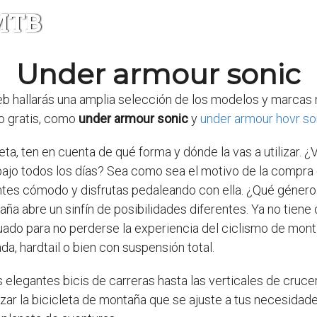
 MTB
Under armour sonic
eb hallarás una amplia selección de los modelos y marcas
o gratis, como
under armour sonic
y
under armour hovr so
, ten en cuenta de qué forma y dónde la vas a utilizar. ¿V
ajo todos los días? Sea como sea el motivo de la compra d
sientes cómodo y disfrutas pedaleando con ella. ¿Qué géner
ña abre un sinfín de posibilidades diferentes. Ya no tiene 
ado para no perderse la experiencia del ciclismo de monta
a, hardtail o bien con suspensión total.
 elegantes bicis de carreras hasta las verticales de crucer
izar la bicicleta de montaña que se ajuste a tus necesidade