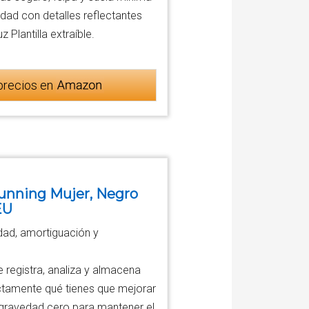
ad con detalles reflectantes
 Plantilla extraíble.
precios en
Running Mujer, Negro
EU
dad, amortiguación y
registra, analiza y almacena
ctamente qué tienes que mejorar
gravedad cero para mantener el