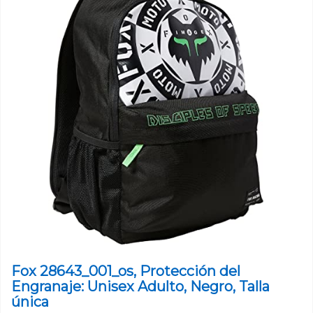
Fox 28643_001_os, Protección del
Engranaje: Unisex Adulto, Negro, Talla
única