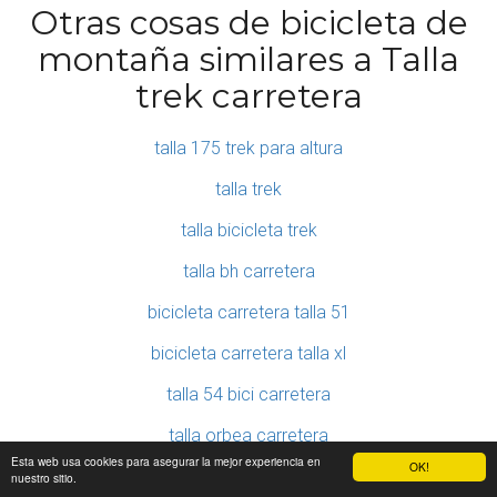
Otras cosas de bicicleta de
montaña similares a Talla
trek carretera
talla 175 trek para altura
talla trek
talla bicicleta trek
talla bh carretera
bicicleta carretera talla 51
bicicleta carretera talla xl
talla 54 bici carretera
talla orbea carretera
Esta web usa cookies para asegurar la mejor experiencia en
OK!
bicicleta carretera talla 60
nuestro sitio.