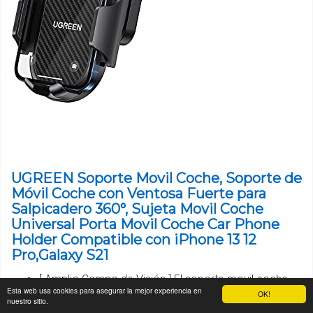
UGREEN Soporte Movil Coche, Soporte de
Móvil Coche con Ventosa Fuerte para
Salpicadero 360°, Sujeta Movil Coche
Universal Porta Movil Coche Car Phone
Holder Compatible con iPhone 13 12
Pro,Galaxy S21
[ Amplio Campo de Visión ] El soporte movil coche
Esta web usa cookies para asegurar la mejor experiencia en
OK!
para salpicadero adopta un diseño de flexión hacia
nuestro sitio.