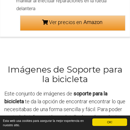
manillar al efectuar reparaciones en la rueda
delantera
Ver precios en
Imágenes de Soporte para
la bicicleta
Este conjunto de imágenes de
soporte para la
bicicleta
te da la opción de encontrar encontrar lo que
necesitabas de una forma sencilla y fácil. Para poder
ver toda la información en detalle de cada producto,
Esta web usa cookies para asegurar la mejor experiencia en
OK!
solo tendrás que pulsar en la imagen.
nuestro sitio.