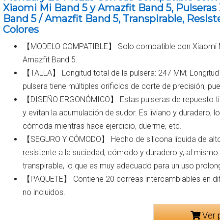
Xiaomi Mi Band 5 y Amazfit Band 5, Pulseras
Band 5 / Amazfit Band 5, Transpirable, Resist
Colores
【MODELO COMPATIBLE】 Solo compatible con Xiaomi Mi 
Amazfit Band 5.
【TALLA】 Longitud total de la pulsera: 247 MM; Longitud
pulsera tiene múltiples orificios de corte de precisión, pue
【DISEÑO ERGONÓMICO】 Estas pulseras de repuesto tien
y evitan la acumulación de sudor. Es liviano y duradero, l
cómoda mientras hace ejercicio, duerme, etc.
【SEGURO Y CÓMODO】 Hecho de silicona líquida de alto r
resistente a la suciedad, cómodo y duradero y, al mismo 
transpirable, lo que es muy adecuado para un uso prolo
【PAQUETE】 Contiene 20 correas intercambiables en dife
no incluidos.
Ver 