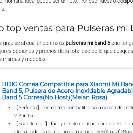
montaña ideal puede ser un reto. Por eso nuestro equipo tr
ña.
o top ventas para Pulseras mi
s gracias al cuál encontrarás
pulseras mi band 5
que tenga
res opciones y precios de la totalidad de lo que busques 
as marcas y modelos.
BDIG Correa Compatible para Xiaomi Mi Band
Band 5, Pulsera de Acero Inoxidable Agradabl
Band 5 Correa(No Host)(Melan Rosa)
【Perfecto】 reemplazo compatible para correa de intel
MiBand 6.
【Fácil de usar】 facil y simple de usar la pulsera.Solo p
otros modelos de reloj no son compatibles(Amazfit Band