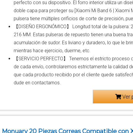
perfecto con su dispositivo. El forro interior utiliza un dis
doble capa para proteger su [Xiaomi Mi Band 6 | Xiaomi M
pulsera tiene múltiples orificios de corte de precisión, pue
【DISEÑO ERGONÓMICO】 Longitud total de la pulsera: 24
216 MM. Estas pulseras de repuesto tienen una buena trans
acumulación de sudor. Es liviano y duradero, lo que le b
mientras hace ejercicio, duerme, etc.
【SERVICIO PERFECTO】 Tenemos el estricto proceso de 
de cada envío, controlaremos estrictamente la calidad d
que cada producto recibido por el cliente quede satisfech
dude en contactarnos.
Ver 
Monuary 20 Piezas Correas Compatible con X