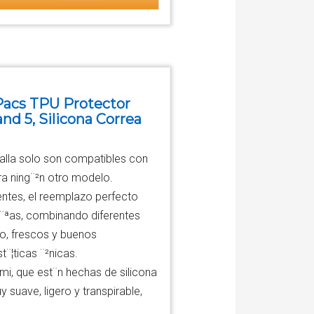
 Pacs TPU Protector
nd 5, Silicona Correa
talla solo son compatibles con
a ning¨²n otro modelo.
ntes, el reemplazo perfecto
d¨ªas, combinando diferentes
mo, frescos y buenos
¨¦ticas ¨²nicas.
i, que est¨n hechas de silicona
 suave, ligero y transpirable,