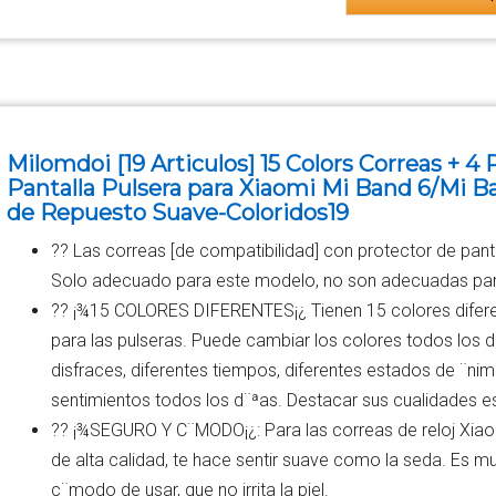
Milomdoi [19 Articulos] 15 Colors Correas + 4
Pantalla Pulsera para Xiaomi Mi Band 6/Mi Ba
de Repuesto Suave-Coloridos19
?? Las correas [de compatibilidad] con protector de pan
Solo adecuado para este modelo, no son adecuadas par
?? ¡¾15 COLORES DIFERENTES¡¿ Tienen 15 colores difere
para las pulseras. Puede cambiar los colores todos los 
disfraces, diferentes tiempos, diferentes estados de ¨ni
sentimientos todos los d¨ªas. Destacar sus cualidades est
?? ¡¾SEGURO Y C¨MODO¡¿: Para las correas de reloj Xiaom
de alta calidad, te hace sentir suave como la seda. Es muy
c¨modo de usar, que no irrita la piel.