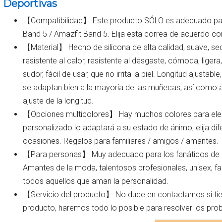
Deportivas
【Compatibilidad】 Este producto SÓLO es adecuado par
Band 5 / Amazfit Band 5. Elija esta correa de acuerdo con
【Material】 Hecho de silicona de alta calidad, suave, sedo
resistente al calor, resistente al desgaste, cómoda, ligera,
sudor, fácil de usar, que no irrita la piel. Longitud ajustab
se adaptan bien a la mayoría de las muñecas, así como ag
ajuste de la longitud.
【Opciones multicolores】 Hay muchos colores para elegir
personalizado lo adaptará a su estado de ánimo, elija dif
ocasiones. Regalos para familiares / amigos / amantes.
【Para personas】 Muy adecuado para los fanáticos de los
Amantes de la moda, talentosos profesionales, unisex, f
todos aquellos que aman la personalidad.
【Servicio del producto】 No dude en contactarnos si ti
producto, haremos todo lo posible para resolver los pro