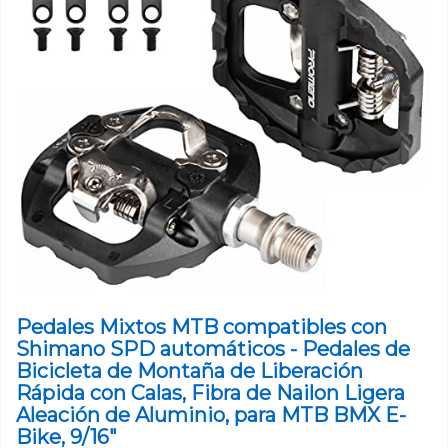
Pedales Mixtos MTB compatibles con
Shimano SPD automáticos - Pedales de
Bicicleta de Montaña de Liberación
Rápida con Calas, Fibra de Nailon Ligera
Aleación de Aluminio, para MTB BMX E-
Bike, 9/16"