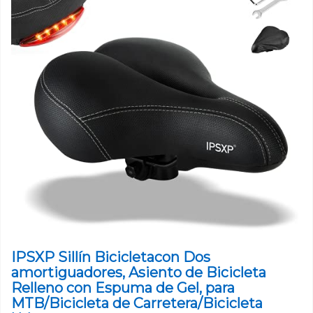
IPSXP Sillín Bicicletacon Dos
amortiguadores, Asiento de Bicicleta
Relleno con Espuma de Gel, para
MTB/Bicicleta de Carretera/Bicicleta