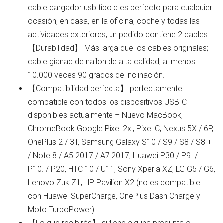
cable cargador usb tipo c es perfecto para cualquier
ocasión, en casa, en la oficina, coche y todas las
actividades exteriores; un pedido contiene 2 cables.
【Durabilidad】 Más larga que los cables originales;
cable gianac de nailon de alta calidad, al menos
10.000 veces 90 grados de inclinación.
【Compatibilidad perfecta】 perfectamente
compatible con todos los dispositivos USB-C
disponibles actualmente – Nuevo MacBook,
ChromeBook Google Pixel 2xl, Pixel C, Nexus 5X / 6P,
OnePlus 2 / 3T, Samsung Galaxy S10 / S9 / S8 / S8 +
/ Note 8 / A5 2017 / A7 2017, Huawei P30 / P9. /
P10. / P20, HTC 10 / U11, Sony Xperia XZ, LG G5 / G6,
Lenovo Zuk Z1, HP Pavilion X2 (no es compatible
con Huawei SuperCharge, OnePlus Dash Charge y
Moto TurboPower)
【Lo que recibirás】 si tiene alguna pregunta o