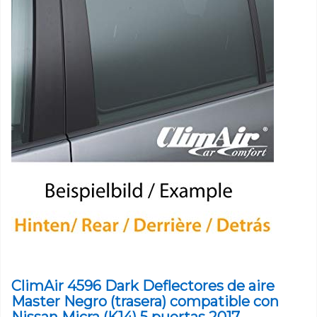
ClimAir 4596 Dark Deflectores de aire
Master Negro (trasera) compatible con
Nissan Micra (K14) 5 puertas 2017