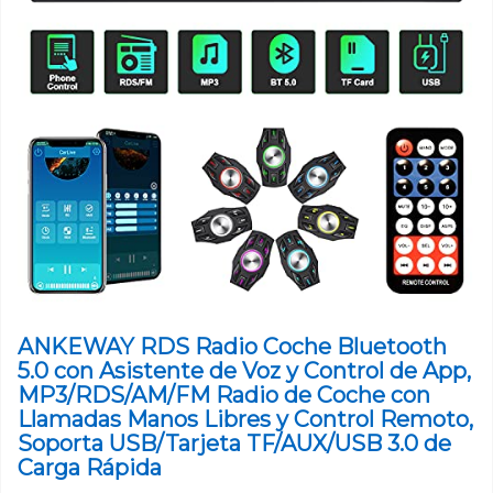
ANKEWAY RDS Radio Coche Bluetooth
5.0 con Asistente de Voz y Control de App,
MP3/RDS/AM/FM Radio de Coche con
Llamadas Manos Libres y Control Remoto,
Soporta USB/Tarjeta TF/AUX/USB 3.0 de
Carga Rápida