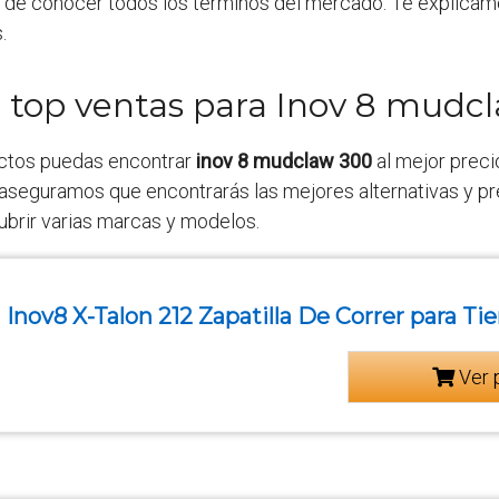
 de conocer todos los términos del mercado. Te explicam
.
o top ventas para Inov 8 mudc
ctos puedas encontrar
inov 8 mudclaw 300
al mejor preci
 aseguramos que encontrarás las mejores alternativas y pr
ubrir varias marcas y modelos.
Inov8 X-Talon 212 Zapatilla De Correr para Tier
Ver 