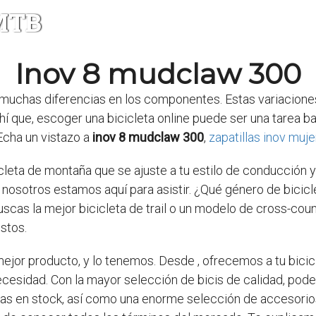
 MTB
Inov 8 mudclaw 300
 muchas diferencias en los componentes. Estas variacione
hí que, escoger una bicicleta online puede ser una tarea ba
Echa un vistazo a
inov 8 mudclaw 300
,
zapatillas inov muje
icleta de montaña que se ajuste a tu estilo de conducción 
y nosotros estamos aquí para asistir. ¿Qué género de bici
scas la mejor bicicleta de trail o un modelo de cross-coun
stos.
mejor producto, y lo tenemos. Desde
, ofrecemos a tu bici
cesidad. Con la mayor selección de bicis de calidad, pod
das en stock, así como una enorme selección de accesorio