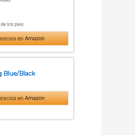
de los pies.
precios en
ng Blue/Black
precios en