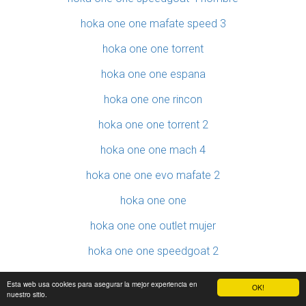
hoka one one mafate speed 3
hoka one one torrent
hoka one one espana
hoka one one rincon
hoka one one torrent 2
hoka one one mach 4
hoka one one evo mafate 2
hoka one one
hoka one one outlet mujer
hoka one one speedgoat 2
hoka one one bondi 7 hombre
Esta web usa cookies para asegurar la mejor experiencia en
OK!
nuestro sitio.
hoka one one challenger atr 5