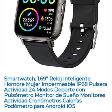
Smartwatch, 1.69" Reloj Inteligente
Hombre Mujer Impermeable IP68 Pulsera
Actividad 24 Modos Deporte con
Pulsómetro Monitor de Sueño Monitores
Actividad Cronómetros Calorías
Podómetro para Android iOS