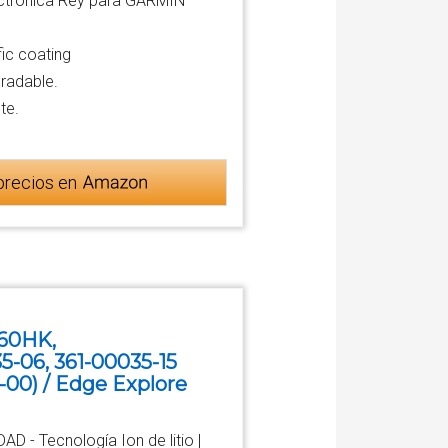
ectrónica Rey para GARMIN
ic coating
gradable.
te.
precios en
60HK,
-06, 361-00035-15
-00) / Edge Explore
- Tecnología Ion de litio |