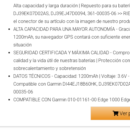
Alta capacidad y larga duración | Repuesto para su bat
DJ39EK07D02AS, DJ39EJ47D0094, 361-00035-06 >> R
el conector de su artículo con la imagen de nuestro prod
ALTA CAPACIDAD PARA UNA MAYOR AUTONOMÍA - Gracias
1200mAh, su navegador GPS contará con suficiente ene
situación
SEGURIDAD CERTIFICADA Y MÁXIMA CALIDAD - Comprob
calidad y la vida útil de nuestras baterías | Protección con
sobrecalentamiento y sobretensión
DATOS TÉCNICOS - Capacidad: 1200mAh | Voltaje: 3.6V - 3.7
Compatible con Garmin DI44EJ18B60HK, DJ39EK07D02A
00035-06
COMPATIBLE CON Garmin 010-01161-00 Edge 1000 Edge
Ver 