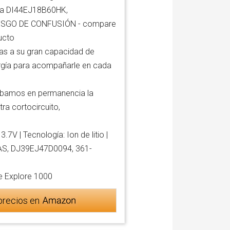
ería DI44EJ18B60HK,
IESGO DE CONFUSIÓN - compare
ucto
 a su gran capacidad de
rgía para acompañarle en cada
amos en permanencia la
tra cortocircuito,
V | Tecnología: Ion de litio |
S, DJ39EJ47D0094, 361-
 Explore 1000
precios en