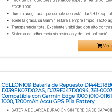
Pack de 3 Protectores diseñados especialmente por El
EDGE 1000
Dureza asegurada que cumple con estándar 9H Oleophof
epele la grasa, su Garmin estará siempre limpio. Tacto a
Transparencia total. Excelente visibilidad con alto contras
Sistema de adherencia sin residuos y de fácil aplicación.
Ver 
CELLONIC® Batería de Repuesto DI44EJ18B
DJ39EK07D02AS, DJ39EJ47D0094, 361-00035
Compatible con Garmin Edge 1000 (010-01161
1000, 1200mAh Accu GPS Pila Battery
BATERÍA DE LARGA DURACIÓN SIN PÉRDIDA DE CAPACIDAD 