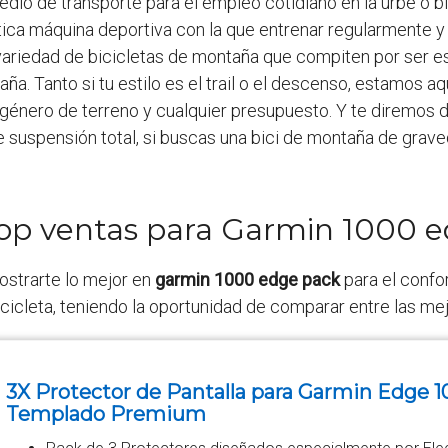
medio de transporte para el empleo cotidiano en la urbe o
ntica máquina deportiva con la que entrenar regularmente y 
a variedad de bicicletas de montaña que compiten por ser e
a. Tanto si tu estilo es el trail o el descenso, estamos aquí
r género de terreno y cualquier presupuesto. Y te diremos 
e suspensión total, si buscas una bici de montaña de grav
top ventas para Garmin 1000 
strarte lo mejor en
garmin 1000 edge pack
para el confor
bicicleta, teniendo la oportunidad de comparar entre las 
3X Protector de Pantalla para Garmin Edge 10
Templado Premium