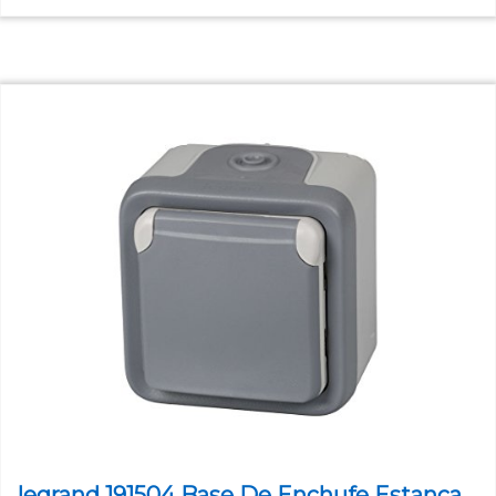
legrand 191504 Base De Enchufe Estanca