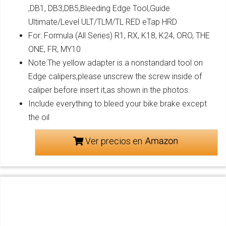
,DB1, DB3,DB5,Bleeding Edge Tool,Guide
Ultimate/Level ULT/TLM/TL RED eTap HRD
For: Formula (All Series) R1, RX, K18, K24, ORO, THE
ONE, FR, MY10
Note:The yellow adapter is a nonstandard tool on
Edge calipers,please unscrew the screw inside of
caliper before insert it,as shown in the photos.
Include everything to bleed your bike brake except
the oil
Ver precios en