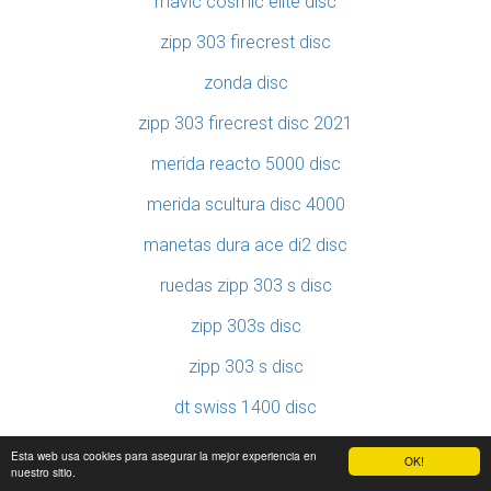
mavic cosmic elite disc
zipp 303 firecrest disc
zonda disc
zipp 303 firecrest disc 2021
merida reacto 5000 disc
merida scultura disc 4000
manetas dura ace di2 disc
ruedas zipp 303 s disc
zipp 303s disc
zipp 303 s disc
dt swiss 1400 disc
merida scultura 4000 disc
Esta web usa cookies para asegurar la mejor experiencia en
OK!
nuestro sitio.
merida ride disc 5000