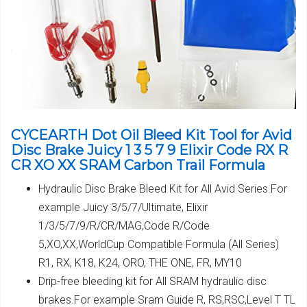
CYCEARTH Dot Oil Bleed Kit Tool for Avid
Disc Brake Juicy 1 3 5 7 9 Elixir Code RX R
CR XO XX SRAM Carbon Trail Formula
Hydraulic Disc Brake Bleed Kit for All Avid Series.For
example Juicy 3/5/7/Ultimate, Elixir
1/3/5/7/9/R/CR/MAG,Code R/Code
5,XO,XX,WorldCup Compatible Formula (All Series)
R1, RX, K18, K24, ORO, THE ONE, FR, MY10
Drip-free bleeding kit for All SRAM hydraulic disc
brakes.For example Sram Guide R, RS,RSC,Level T TL