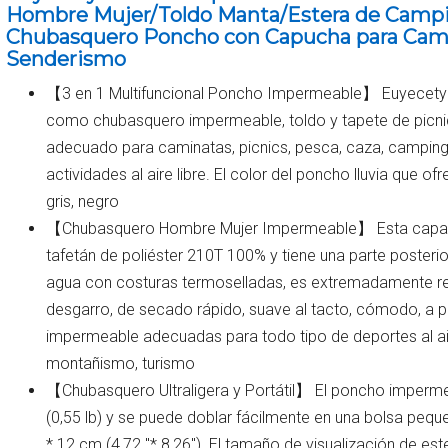
Hombre Mujer/Toldo Manta/Estera de Campin
Chubasquero Poncho con Capucha para Cam
Senderismo
【3 en 1 Multifuncional Poncho Impermeable】 Euyecety po
como chubasquero impermeable, toldo y tapete de picni
adecuado para caminatas, picnics, pesca, caza, camping, 
actividades al aire libre. El color del poncho lluvia que 
gris, negro
【Chubasquero Hombre Mujer Impermeable】 Esta capa de
tafetán de poliéster 210T 100% y tiene una parte poster
agua con costuras termoselladas, es extremadamente resi
desgarro, de secado rápido, suave al tacto, cómodo, a 
impermeable adecuadas para todo tipo de deportes al ai
montañismo, turismo
【Chubasquero Ultraligera y Portátil】 El poncho imperm
(0,55 lb) y se puede doblar fácilmente en una bolsa peq
* 12 cm (4,72 "* 8,26"). El tamaño de visualización de e