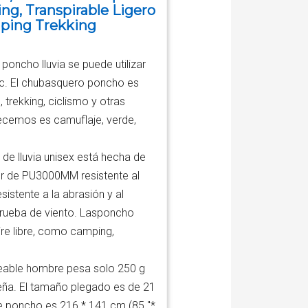
g, Transpirable Ligero
ping Trekking
ncho lluvia se puede utilizar
c. El chubasquero poncho es
trekking, ciclismo y otras
ofrecemos es camuflaje, verde,
 lluvia unisex está hecha de
ior de PU3000MM resistente al
stente a la abrasión y al
prueba de viento. Lasponcho
re libre, como camping,
eable hombre pesa solo 250 g
ueña. El tamaño plegado es de 21
ste poncho es 216 * 141 cm (85 "*