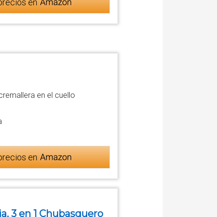
precios en
remallera en el cuello
a
precios en
, 3 en 1 Chubasquero