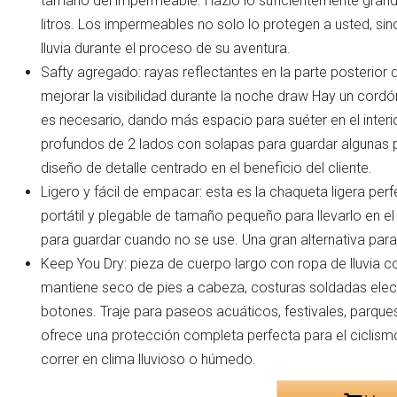
tamaño del impermeable. Hazlo lo suficientemente grande
litros. Los impermeables no solo lo protegen a usted, si
lluvia durante el proceso de su aventura.
Safty agregado: rayas reflectantes en la parte posterior d
mejorar la visibilidad durante la noche draw Hay un cordó
es necesario, dando más espacio para suéter en el interior
profundos de 2 lados con solapas para guardar algunas p
diseño de detalle centrado en el beneficio del cliente.
Ligero y fácil de empacar: esta es la chaqueta ligera pe
portátil y plegable de tamaño pequeño para llevarlo en e
para guardar cuando no se use. Una gran alternativa para 
Keep You Dry: pieza de cuerpo largo con ropa de lluvia 
mantiene seco de pies a cabeza, costuras soldadas elec
botones. Traje para paseos acuáticos, festivales, parqu
ofrece una protección completa perfecta para el ciclismo
correr en clima lluvioso o húmedo.