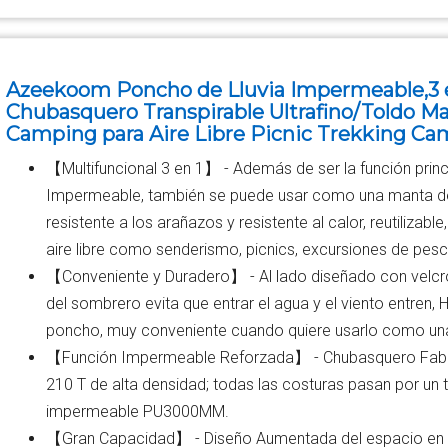
Azeekoom Poncho de Lluvia Impermeable,3 e
Chubasquero Transpirable Ultrafino/Toldo M
Camping para Aire Libre Picnic Trekking C
【Multifuncional 3 en 1】 - Además de ser la función princ
Impermeable, también se puede usar como una manta de 
resistente a los arañazos y resistente al calor, reutilizab
aire libre como senderismo, picnics, excursiones de pesc
【Conveniente y Duradero】 - Al lado diseñado con velcro p
del sombrero evita que entrar el agua y el viento entren, 
poncho, muy conveniente cuando quiere usarlo como un
【Función Impermeable Reforzada】 - Chubasquero Fabric
210 T de alta densidad; todas las costuras pasan por un 
impermeable PU3000MM.
【Gran Capacidad】 - Diseño Aumentada del espacio en la