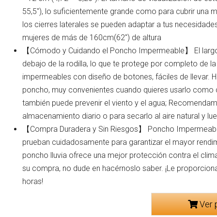
55,5"), lo suficientemente grande como para cubrir una mo
los cierres laterales se pueden adaptar a tus necesida
mujeres de más de 160cm(62'') de altura
【Cómodo y Cuidando el Poncho Impermeable】 El largo
debajo de la rodilla, lo que te protege por completo de la 
impermeables con diseño de botones, fáciles de llevar. H
poncho, muy convenientes cuando quieres usarlo como c
también puede prevenir el viento y el agua; Recomendamo
almacenamiento diario o para secarlo al aire natural y lu
【Compra Duradera y Sin Riesgos】 Poncho Impermeable
prueban cuidadosamente para garantizar el mayor rendimi
poncho lluvia ofrece una mejor protección contra el clima
su compra, no dude en hacérnoslo saber. ¡Le proporciona
horas!
Ver 