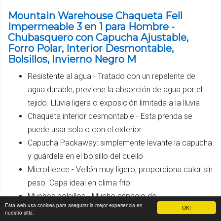
Mountain Warehouse Chaqueta Fell
Impermeable 3 en 1 para Hombre -
Chubasquero con Capucha Ajustable,
Forro Polar, Interior Desmontable,
Bolsillos, Invierno Negro M
Resistente al agua - Tratado con un repelente de
agua durable, previene la absorción de agua por el
tejido. Lluvia ligera o exposición limitada a la lluvia
Chaqueta interior desmontable - Esta prenda se
puede usar sola o con el exterior
Capucha Packaway: simplemente levante la capucha
y guárdela en el bolsillo del cuello
Microfleece - Vellón muy ligero, proporciona calor sin
peso. Capa ideal en clima frío.
Muchos bolsillos - Mucho espacio de
Esta web usa cookies para asegurar la mejor experiencia en
OK!
almacenamiento para mantener tus pertenencias
nuestro sitio.