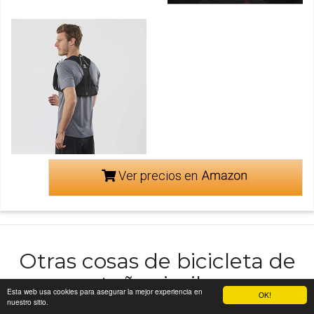
Ver precios en
Otras cosas de bicicleta de
montaña similares a
Esta web usa cookies para asegurar la mejor experiencia en
OK!
Chaleco hidratacion
nuestro sitio.