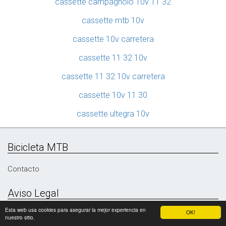
cassette campagnolo 10v 11 32
cassette mtb 10v
cassette 10v carretera
cassette 11 32 10v
cassette 11 32 10v carretera
cassette 10v 11 30
cassette ultegra 10v
Bicicleta MTB
Contacto
Aviso Legal
Esta web usa cookies para asegurar la mejor experiencia en
El grupo propietario de www.aventuramtb.es declara que en
OK!
nuestro sitio.
calidad de Afiliado de Amazon, obtiene ingresos por las