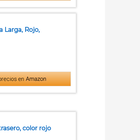
a Larga, Rojo,
precios en
asero, color rojo