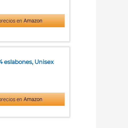
precios en
4 eslabones, Unisex
precios en