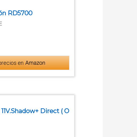
ión RD5700
E
precios en
1V.Shadow+ Direct ( O