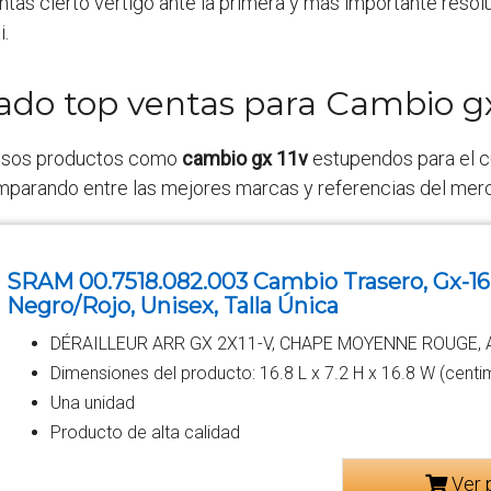
ntas cierto vértigo ante la primera y más importante reso
i.
tado top ventas para Cambio gx
rosos productos como
cambio gx 11v
estupendos para el cu
comparando entre las mejores marcas y referencias del mer
SRAM 00.7518.082.003 Cambio Trasero, Gx-16
Negro/Rojo, Unisex, Talla Única
DÉRAILLEUR ARR GX 2X11-V, CHAPE MOYENNE ROUGE, 
Dimensiones del producto: 16.8 L x 7.2 H x 16.8 W (centi
Una unidad
Producto de alta calidad
Ver 