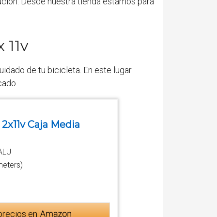
lución. Desde nuestra tienda estamos para
 11v
idado de tu bicicleta. En este lugar
cado.
 2x11v Caja Media
ALU
meters)
precios en