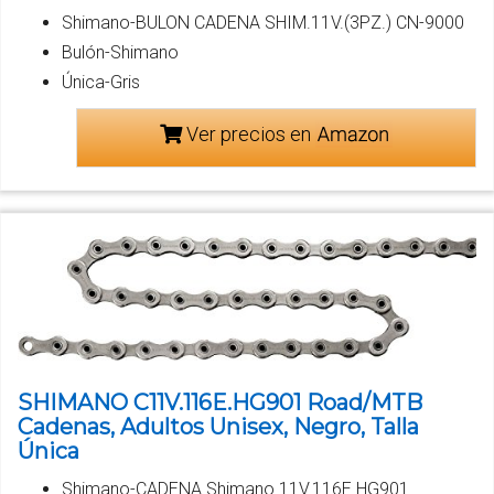
Shimano-BULON CADENA SHIM.11V.(3PZ.) CN-9000
Bulón-Shimano
Única-Gris
Ver precios en
SHIMANO C11V.116E.HG901 Road/MTB
Cadenas, Adultos Unisex, Negro, Talla
Única
Shimano-CADENA Shimano 11V.116E.HG901