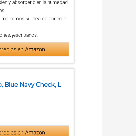
r bien y absorber bien la humedad
as.
cumpliremos su idea de acuerdo
ones, ¡escríbanos!
precios en
, Blue Navy Check, L
precios en