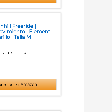
hill Freeride |
Movimiento | Element
llo | Talla M
vitar el teñido
precios en