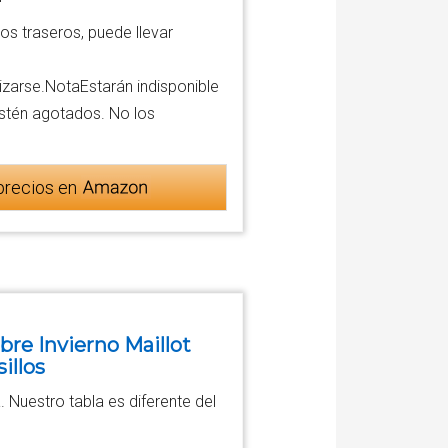
"
los traseros, puede llevar
lizarse.NotaEstarán indisponible
 estén agotados. No los
precios en
re Invierno Maillot
illos
a. Nuestro tabla es diferente del