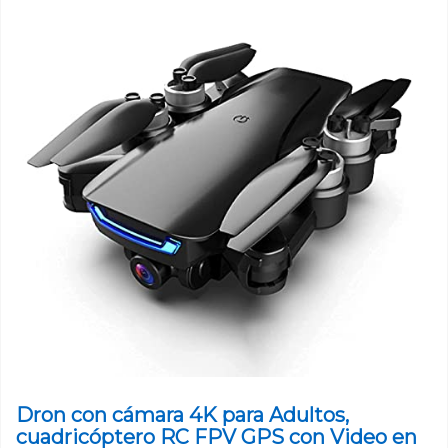
Dron con cámara 4K para Adultos,
cuadricóptero RC FPV GPS con Video en